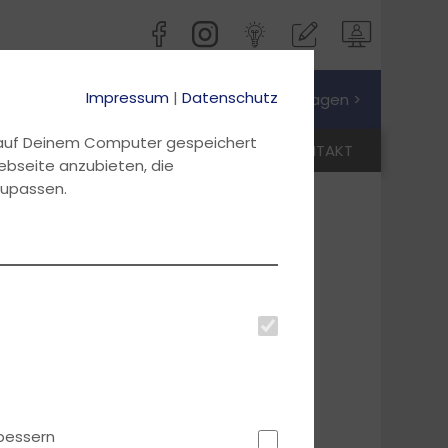
Impressum
|
Datenschutz
Jetzt Preis anfragen >
d auf Deinem Computer gespeichert
AKTUELLES
ANMELDEN
KONTAKT
ebseite anzubieten, die
zupassen.
bessern