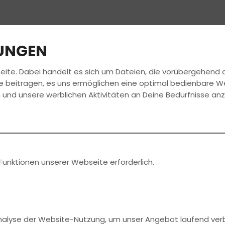
LUNGEN
eite. Dabei handelt es sich um Dateien, die vorübergehen
FAHRSCHULE
FÜHRERSCHEIN
e beitragen, es uns ermöglichen eine optimal bedienbare W
 und unsere werblichen Aktivitäten an Deine Bedürfnisse an
für den Sommer – ob mit Lenkrad oder Lenker! 🌞
ch gefällst du uns am besten. Also versuch dein
on deiner Fahrschule. Auf dieser Seite findest du
Funktionen unserer Webseite erforderlich.
er Fahrschule im Wert von € 25!
stens 18 Jahre alt sein. Teilnahmeschluss ist der
Analyse der Website-Nutzung, um unser Angebot laufend ver