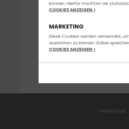
Leider ist das Gewinnspiel schon vorbe
können. Hierfür möchten wir statist
COOKIES ANZEIGEN >
MARKETING
Diese Cookies werden verwendet, um u
ausrichten zu können. Dabei speicher
COOKIES ANZEIGEN >
FAHRSCHULE