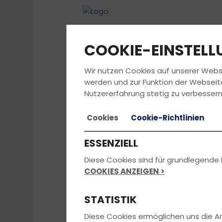
COOKIE-EINSTEL
Wir nutzen Cookies auf unserer Webs
werden und zur Funktion der Webseit
Nutzererfahrung stetig zu verbessern
Cookies
Cookie-Richtlinien
Aus dem Newsletter:
🚗🏍️ Startklar 
Gewinnen macht glücklich! Und glückli
ESSENZIELL
Glück und gewinne jetzt tolle Preise v
immer das aktuelle Gewinnspiel.
Diese Cookies sind für grundlegende 
COOKIES ANZEIGEN >
Preis des Monats:
Ein Gutschein dein
Teilnahmebedingungen: Du musst minde
STATISTIK
LETZTE TAG DES AKTUELLEN MONATS.
Diese Cookies ermöglichen uns die 