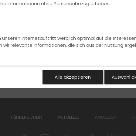
i.
ische Informationen ohne Personenbezug erheben.
nseren Internetauftritt werblich optimal auf die Interesse
n wir relevante Informationen, die sich aus der Nutzung erge
Alle akzeptieren
Auswahl a
FüHRERSCHEIN
AKTUELLES
ANMELDEN
K