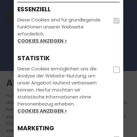
ESSENZIELL
Alles klar!
Diese Cookies sind für grundlegende
Funktionen unserer Webseite
erforderlich.
COOKIES ANZEIGEN >
STATISTIK
Diese Cookies ermöglichen uns die
Analyse der Website-Nutzung, um
AKTUELLES
unser Angebot laufend verbessern
können. Hierfür möchten wir
Natürlich steht
Deine
Führerscheinausbildung
für
statistische Informationen ohne
uns immer an erster Stelle. Doch auch darüber hinaus
Personenbezug erheben.
hält unsere Fahrschule für Dich eine Vielzahl
COOKIES ANZEIGEN >
zusätzlicher
attraktiver Angebote bereit.
An dieser
Stelle findest Du aktuelle Informationen und
MARKETING
Impressionen zu Veranstaltungen, News und