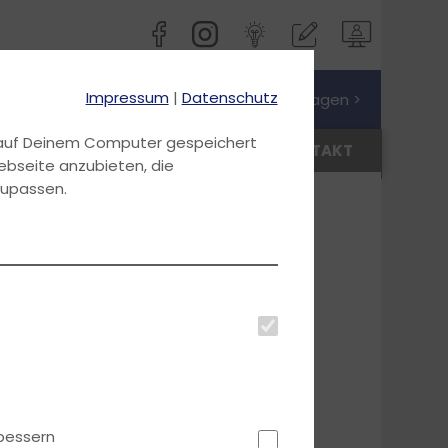
Impressum
|
Datenschutz
Jetzt Preis anfragen >
d auf Deinem Computer gespeichert
AKTUELLES
ANMELDEN
KONTAKT
ebseite anzubieten, die
zupassen.
bessern