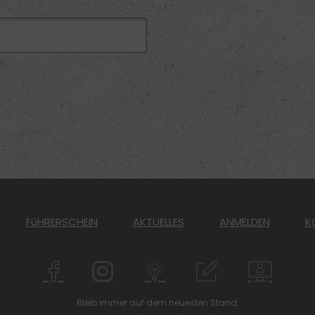
FüHRERSCHEIN
AKTUELLES
ANMELDEN
K
Bleib immer auf dem neuesten Stand: